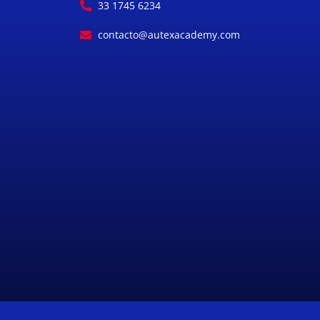
33 1745 6234
contacto@autexacademy.com