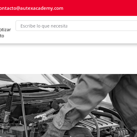
ontacto@autexacademy.com
otizar
to