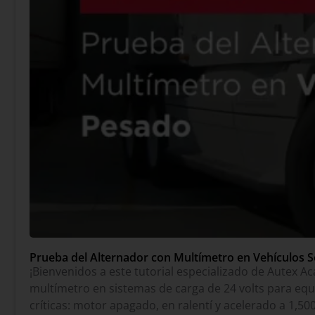
Prueba del Alternador con Multímetro en Vehículos S
¡Bienvenidos a este tutorial especializado de Autex Ac
multímetro en sistemas de carga de 24 volts para equ
críticas: motor apagado, en ralentí y acelerado a 1,