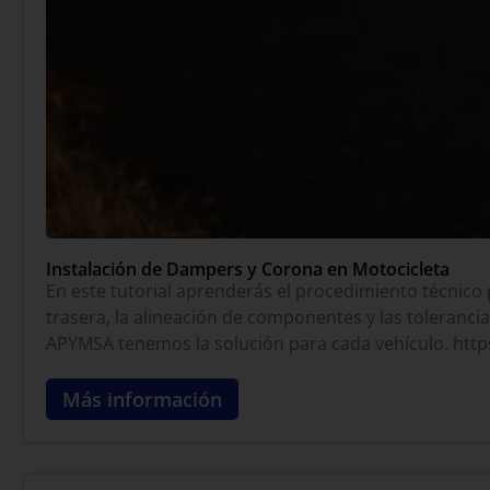
Instalación de Dampers y Corona en Motocicleta
En este tutorial aprenderás el procedimiento técnico 
trasera, la alineación de componentes y las toleranci
APYMSA tenemos la solución para cada vehículo. ht
Más información