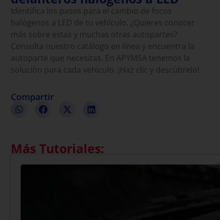
Identifica los pasos para el cambio de focos
halógenos a LED de tu vehículo. ¿Quieres conocer
más sobre estas y muchas otras autopartes?
Consulta nuestro catálogo en línea y encuentra la
autoparte que necesitas. En APYMSA tenemos la
solución para cada vehículo. ¡Haz clic y descúbrelo!
www.apymsa.com.mx
Compartir
Más Tutoriales: