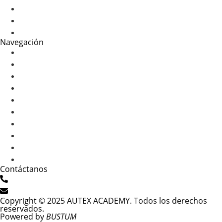
Tutoriales
Tips
Webinars & Podcasts
Navegación
¿Quiénes Somos?
Cotizar
FAQ’s
Contacto
Aviso de Privacidad
¿Quiénes Somos?
Cotizar
FAQ’s
Contacto
Aviso de Privacidad
Contáctanos
33 1745 6234
contacto@autexacademy.com
Copyright © 2025 AUTEX ACADEMY. Todos los derechos
reservados.
Powered by
BUSTUM