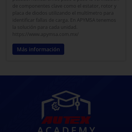
de componentes clave como el estator, rotor y
placa de diodos utilizando el multímetro para
identificar fallas de carga. En APYMSA tenemos
la solución para cada unidad.
https://www.apymsa.com.mx/
Más información