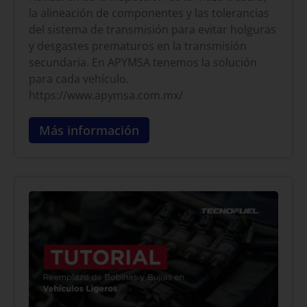
la alineación de componentes y las tolerancias
del sistema de transmisión para evitar holguras
y desgastes prematuros en la transmisión
secundaria. En APYMSA tenemos la solución
para cada vehículo.
https://www.apymsa.com.mx/
Más información