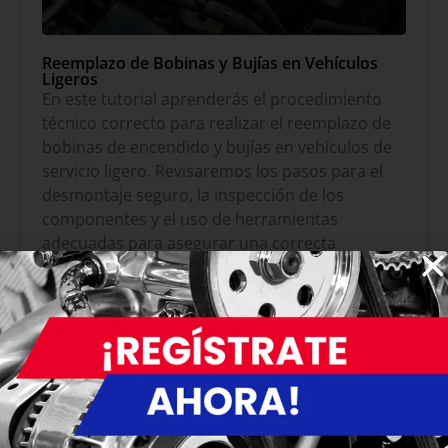
Reemplazo de Bobinas y Bujías en Vehículos
Ligeros
En este tutorial aprenderás el procedimiento
técnico correcto para realizar el reemplazo de
bobinas de encendido y bujías en vehículos de
servicio ligero. Revisaremos los pasos para el
desmontaje seguro, la inspección de los
componentes y el uso de herramientas
adecuadas para asegurar una correcta
combustión y evitar fallas de encendido en el
motor. En APYMSA tenemos la solución para
cada vehículo. https://www.apymsa.com.mx/
Más información