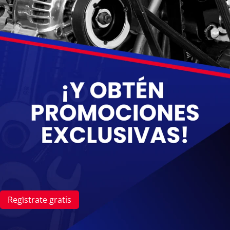
Prueba del Alternador con Multímetro en
Vehículos Servicio Pesado
¡Bienvenidos a este tutorial especializado de
Autex Academy! En esta sesión práctica
aprenderás a ejecutar el protocolo definitivo de
pruebas eléctricas utilizando el multímetro en
sistemas de carga de 24 volts para equipo
Regïstrate gratis
pesado. De forma guiada paso a paso,
analizaremos el voltaje del banco de baterías en
tres condiciones críticas: motor apagado, en